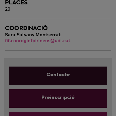
PLACES
20
COORDINACIÓ
Sara Salvany Montserrat
fif.coordginfpirineus@udl.cat
Contacte
Preinscripció