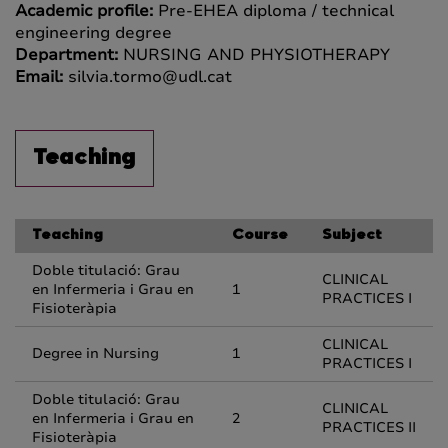
Academic profile:
Pre-EHEA diploma / technical
engineering degree
Department:
NURSING AND PHYSIOTHERAPY
Email:
silvia.tormo@udl.cat
Teaching
Teaching
Course
Subject
Doble titulació: Grau
CLINICAL
en Infermeria i Grau en
1
PRACTICES I
Fisioteràpia
CLINICAL
Degree in Nursing
1
PRACTICES I
Doble titulació: Grau
CLINICAL
en Infermeria i Grau en
2
PRACTICES II
Fisioteràpia