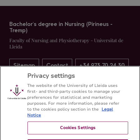
Bachelor's degree in Nursing (Pirineus -
Tremp)
Faculty of Nursing and Physiotherapy - Universitat de
Lleida
Sitemap
Contact
+34 973 70 24 30
Privacy settings
The website of the University of Lleida uses
first- and third-party cookies to manage your
preferences for statistical and marketing
purposes. For more information, please refer
to the cookies policy section in the
Legal
Notice
Cookies Settings