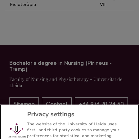
Fisioteràpia
VII
Bachelor's degree in Nursing (Pirineus -
Tremp)
Faculty of Nursing and Physiotherapy - Universitat de
Lleida
Sitemap
Contact
+34 973 70 24 30
Privacy settings
The website of the University of Lleida uses
first- and third-party cookies to manage your
preferences for statistical and marketing